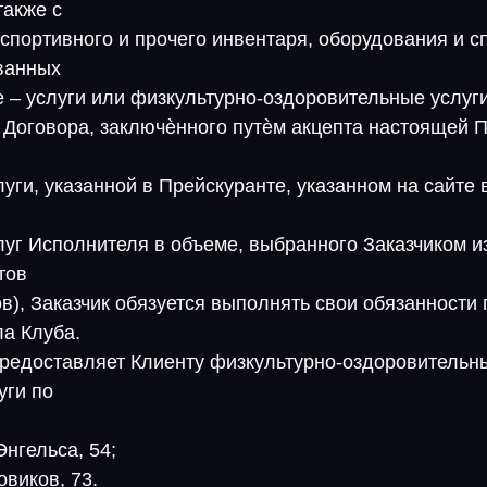
также с
спортивного и прочего инвентаря, оборудования и 
ванных
 – услуги или физкультурно-оздоровительные услуги
я Договора, заключѐнного путѐм акцепта настоящей
луги, указанной в Прейскуранте, указанном на сайте 
луг Исполнителя в объеме, выбранного Заказчиком 
тов
в), Заказчик обязуется выполнять свои обязанности 
а Клуба.
предоставляет Клиенту физкультурно-оздоровительны
уги по
 Энгельса, 54;
овиков, 73.