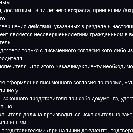
бным
, достигшим 18-ти летнего возраста, принявшим (ак
го
овершения действий, указанных в разделе 8 настоящ
иент является несовершеннолетним гражданином в во
итель
договор только с письменного согласия кого-либо и
родителя,
опечителя. Для этого Заказчику/Клиенту необходимо
ля оформления письменного согласия по форме, ус
личие у
, законного представителя при себе документа, уд
ельно.
олнителя должна производиться исключительно зак
 или иными
представителями (при наличии документа, подтве