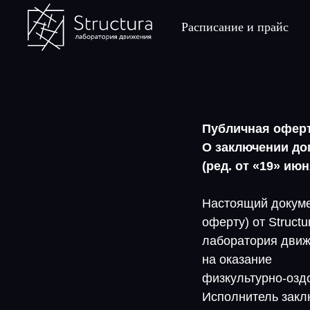
Расписание и прайс
Публичная офер
О заключении дог
(ред. от «19» июня
Настоящий докуме
оферту) от Structu
лаборатория движ
на оказание
физкультурно-озд
Исполнитель закл