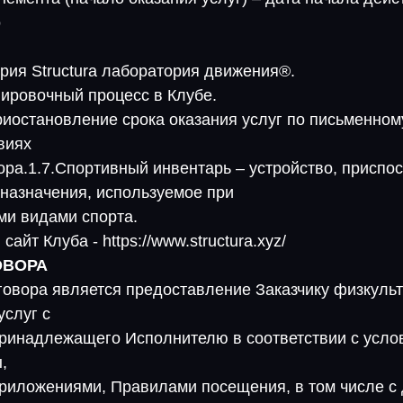
о
ория Structura лаборатория движения®.
нировочный процесс в Клубе.
приостановление срока оказания услуг по письменно
виях
ора.1.7.Спортивный инвентарь – устройство, приспо
 назначения, используемое при
ми видами спорта.
айт Клуба - https://www.structura.xyz/
ОВОРА
говора является предоставление Заказчику физкульт
услуг с
ринадлежащего Исполнителю в соответствии с усло
,
риложениями, Правилами посещения, в том числе 