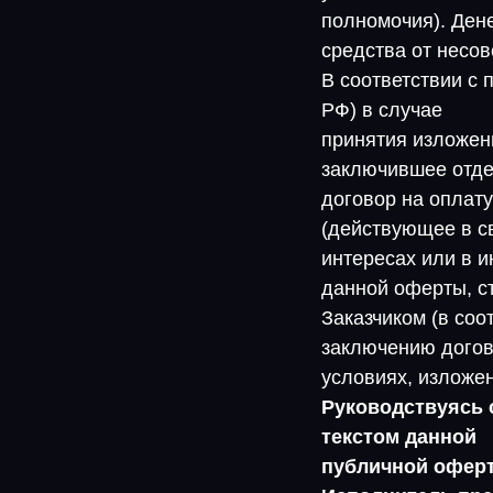
полномочия). Де
средства от несо
В соответствии с 
РФ) в случае
принятия изложен
заключившее отд
договор на оплату
(действующее в с
интересах или в 
данной оферты, с
Заказчиком (в соо
заключению догов
условиях, изложе
Руководствуясь 
текстом данной
публичной оферты