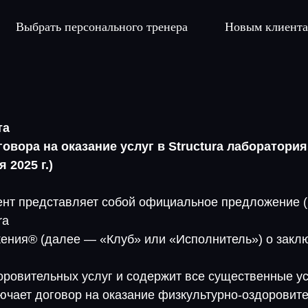
Выбрать персонального тренера
Новым клиент
та
овора на оказание услуг в Structura лаборатори
 2025 г.)
нт представляет собой официальное предложение 
ra
ения® (далее — «Клуб» или «Исполнитель») о закл
оровительных услуг и содержит все существенные у
ючает договор на оказание физкультурно-оздоровите