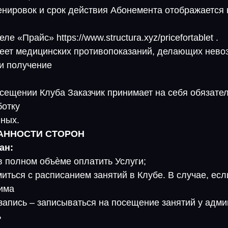
енировок и срок действия Абонемента отображается н
е «Прайс» https://www.structura.xyz/pricefortablet .
имеет медицинских противопоказаний, делающих нев
и получение
осещении Клуба Заказчик принимает на себя обязате
ботку
ных.
ЗАННОСТИ СТОРОН
ан:
в полном объѐме оплатить Услуги;
иться с расписанием занятий в Клубе. В случае, есл
има
запись – записываться на посещение занятий у адми
ь