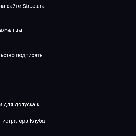
а сайте Structura
озможным
льство подписать
и для допуска к
нистратора Клуба