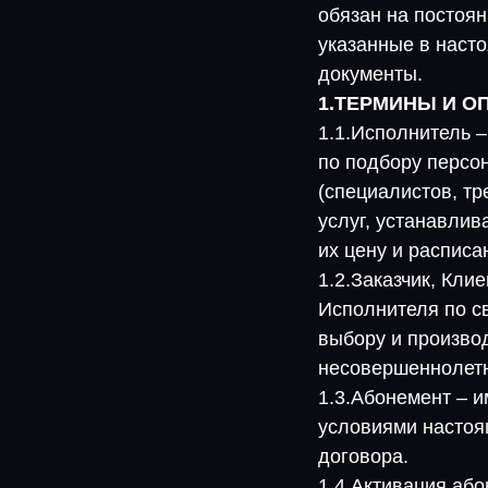
обязан на постоя
указанные в наст
документы.
1.ТЕРМИНЫ И О
1.1.Исполнитель 
по подбору персо
(специалистов, т
услуг, устанавли
их цену и расписа
1.2.Заказчик, Кл
Исполнителя по с
выбору и произво
несовершеннолетн
1.3.Абонемент – и
условиями настоя
договора.
1.4.Активация або