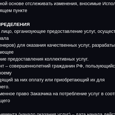
нной основе отслеживать изменения, вносимые Испо
оящем пункте
ПРЕДЕЛЕНИЯ
– лицо, организующее предоставление услуг, осуще
нала
ренеров) для оказания качественных услуг, разраба
вающее
ние предоставления коллективных услуг.
иент – совершеннолетний гражданин РФ, пользующийс
воему
дящий за них оплату или приобретающий их для
его.
менное право Заказчика на потребление услуг в соот
щего
немента (начало оказания услуг) – дата начала дей