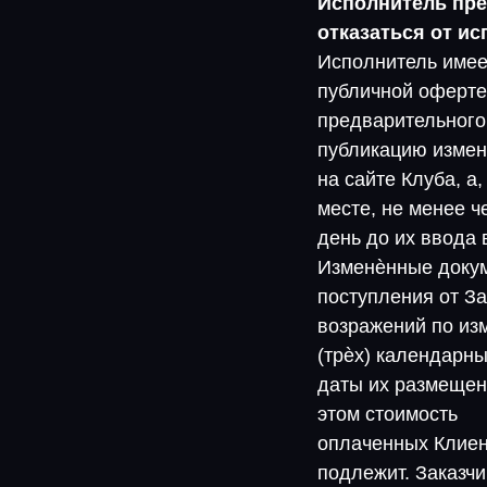
Исполнитель пре
отказаться от ис
Исполнитель имее
публичной оферте
предварительного
публикацию измен
на сайте Клуба, а
месте, не менее ч
день до их ввода 
Изменѐнные докум
поступления от За
возражений по из
(трѐх) календарны
даты их размещени
этом стоимость
оплаченных Клиен
подлежит. Заказчи