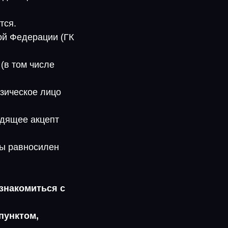
тся.
кой Федерации (ГК
(в том числе
изическое лицо
одящее акцепт
ты равносилен
знакомиться с
пунктом,