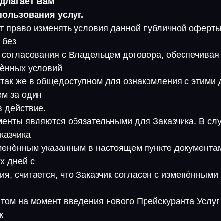
длагает Вам
пользования услуг.
т право изменять условия данной публичной оферты
 без
 согласования с Владельцем договора, обеспечивая
ѐнных условий
, так же в общедоступном для ознакомления с этими
ем за один
в действие.
енты являются обязательными для Заказчика. В слу
казчика
менѐнным указанным в настоящем пункте документам
х дней с
я, считается, что Заказчик согласен с изменѐнными
том на момент введения нового Прейскуранта Услуг
к