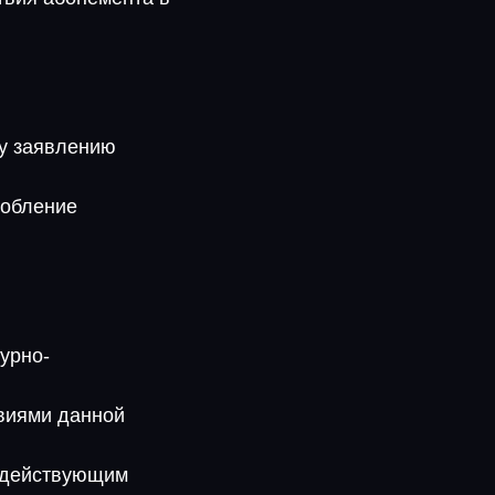
му заявлению
собление
урно-
виями данной
с действующим