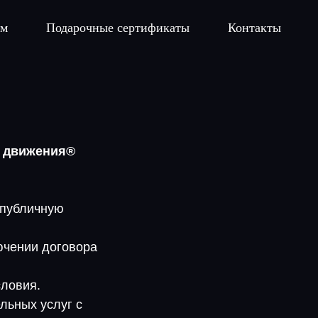
ам
Подарочные сертификаты
Контакты
я движения®
(публичную
ючении договора
словия.
льных услуг с