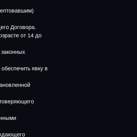
цептовавшим)
его Договора.
зрасте от 14 до
з законных
 обеспечить явку в
тановленной
остоверяющего
онными
рждающего